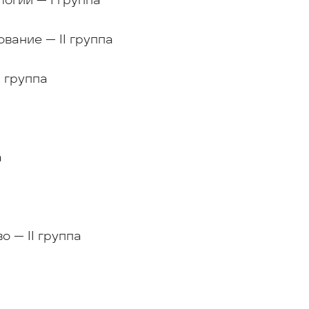
вание — II группа
 группа
а
а
 — II группа