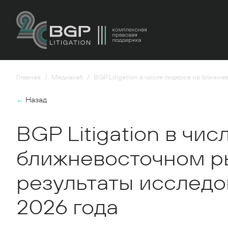
Главная
Медиахаб
BGP Litigation в числе лидеров на ближн
←
Назад
BGP Litigation в чи
ближневосточном р
результаты исследо
2026 года