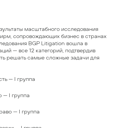
езультаты масштабного исследования
фирм, сопровождающих бизнес в странах
ледования BGP Litigation вошла в
ий — все 12 категорий, подтвердив
ть решать самые сложные задачи для
ть — I группа
 — I группа
аво — I группа
огии — I группа