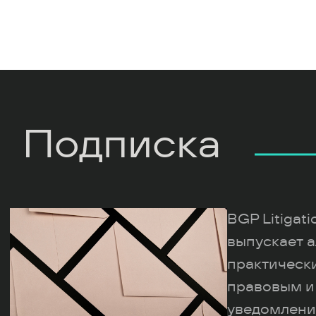
Подписка
BGP Litigat
выпускает а
практическ
правовым и
уведомлени