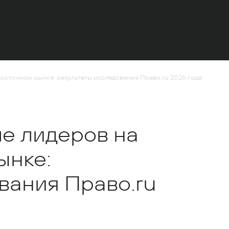
евосточном рынке: результаты исследования Право.ru 2026 года
сле лидеров на
ынке:
вания Право.ru