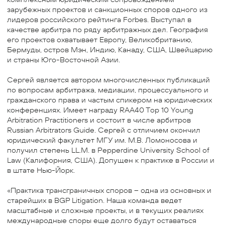
зарубежных проектов и санкционных споров одного из
лидеров российского рейтинга Forbes. Выступал в
качестве арбитра по ряду арбитражных дел. География
его проектов охватывает Европу, Великобританию,
Бермуды, остров Мэн, Индию, Канаду, США, Швейцарию
и страны Юго-Восточной Азии.
Сергей является автором многочисленных публикаций
по вопросам арбитража, медиации, процессуального и
гражданского права и частым спикером на юридических
конференциях. Имеет награду RAA40 Top 10 Young
Arbitration Practitioners и состоит в числе арбитров
Russian Arbitrators Guide. Сергей с отличием окончил
юридический факультет МГУ им. М.В. Ломоносова и
получил степень LL.M. в Pepperdine University School of
Law (Калифорния, США). Допущен к практике в России и
в штате Нью-Йорк.
«Практика трансграничных споров – одна из основных и
старейших в BGP Litigation. Наша команда ведет
масштабные и сложные проекты, и в текущих реалиях
международные споры еще долго будут оставаться