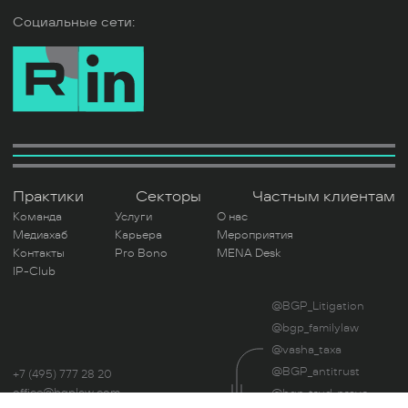
Социальные сети:
Практики
Секторы
Частным клиентам
Команда
Услуги
О нас
Медиахаб
Карьера
Мероприятия
Контакты
Pro Bono
MENA Desk
IP-Club
@BGP_Litigation
@bgp_familylaw
@vasha_taxa
@BGP_antitrust
+7 (495) 777 28 20
office@bgplaw.com
@bgp_trud_pravo