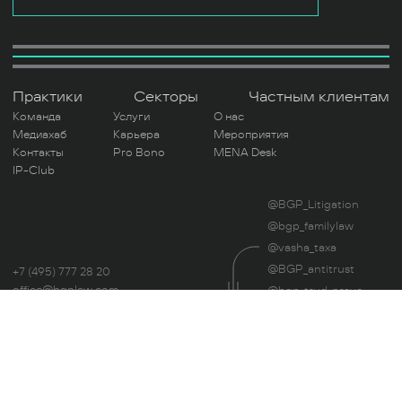
Практики
Секторы
Частным клиентам
Команда
Услуги
О нас
Медиахаб
Карьера
Мероприятия
Контакты
Pro Bono
MENA Desk
IP-Club
@BGP_Litigation
@bgp_familylaw
@vasha_taxa
@BGP_antitrust
+7 (495) 777 28 20
office@bgplaw.com
@bgp_trud_pravo
Мы в соц. сетях
@UnblockLegal
Читая этот сайт, вы даете свое согласие на
использование файлов Cookie.
Политика
Оценка труда
конфиденциальности.