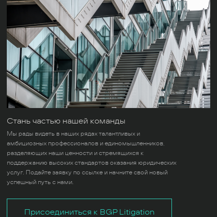
Стань частью нашей команды
Мы рады видеть в наших рядах талантливых и
амбициозных профессионалов и единомышленников,
разделяющих наши ценности и стремящихся к
поддержанию высоких стандартов оказания юридических
услуг. Подайте заявку по ссылке и начните свой новый
успешный путь с нами.
Присоединиться к BGP Litigation