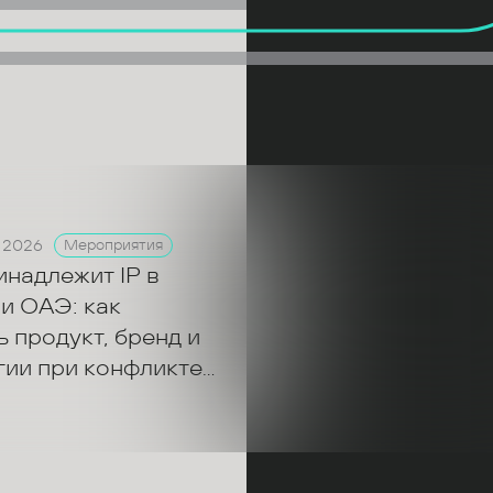
 2026
Мероприятия
инадлежит IP в
и ОАЭ: как
 продукт, бренд и
гии при конфликте
ров