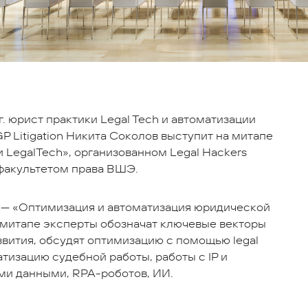
г. юрист практики Legal Tech и автоматизации
P Litigation Никита Соколов выступит на митапе
 LegalTech», организованном Legal Hackers
факультетом права ВШЭ.
 — «Оптимизация и автоматизация юридической
 митапе эксперты обозначат ключевые векторы
звития, обсудят оптимизацию с помощью legal
атизацию судебной работы, работы с IP и
и данными, RPA-роботов, ИИ.