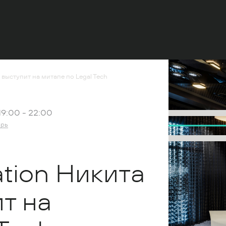
 выступит на митапе по Legal Tech
19:00 -
22:00
арь
ation Никита
т на