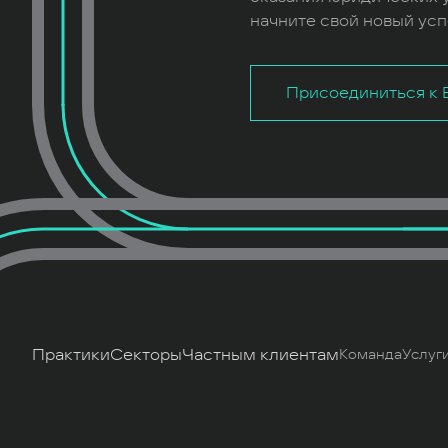
начните свой новый усп
Присоединиться к B
Практики
Секторы
Частным клиентам
Команда
Услуг