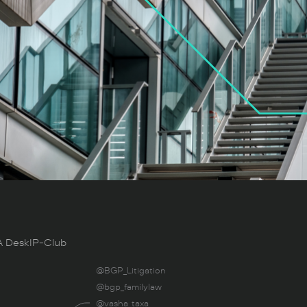
 Desk
IP-Club
@BGP_Litigation
@bgp_familylaw
@vasha_taxa