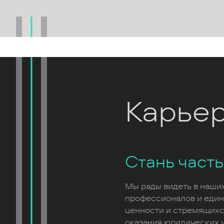
Карье
Стань част
Мы рады видеть в наши
профессионалов и еди
ценности и стремящихс
оказания юридических у