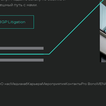
ешный путь с нами.
GP Litigation
и
О нас
Медиахаб
Карьера
Мероприятия
Контакты
Pro Bono
MENA