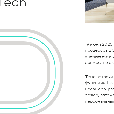
 Tech
19 июня 2025 
процессов BG
«Белые ночи и
совместно с 
Тема встречи
функции». На
LegalTech-ра
design, автом
персональным