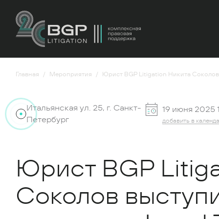
Главная
Мероприятия
Юрист BGP Litigation Никита Соколов
Итальянская ул. 25, г. Санкт-
19 июня 2025 
Петербург
добавить в календ
Юрист BGP Litig
Соколов выступи