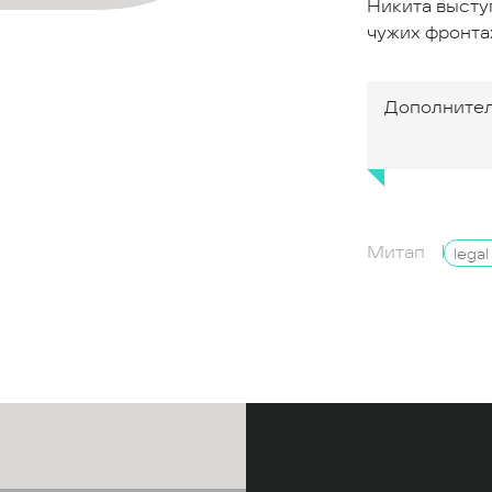
Никита высту
чужих фронтах
Дополнител
Митап
lega