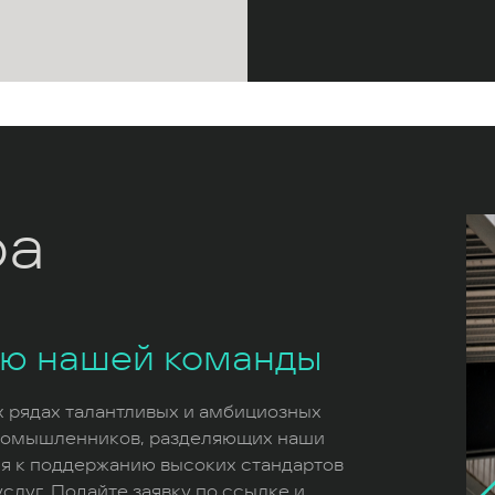
ра
ью нашей команды
х рядах талантливых и амбициозных
номышленников, разделяющих наши
я к поддержанию высоких стандартов
слуг. Подайте заявку по ссылке и