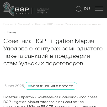
RU
Главная
Медиахаб
Советник BGP Litigation Мария Удодова о контурах семнадцатого пакета санкций в преддверии стамбульских переговоров
←
Назад
Советник BGP Litigation Мария
Удодова о контурах семнадцатого
пакета санкций в преддверии
стамбульских переговоров
#
упоминания в прессе
13 мая 2025
Советник практики комплаенса и санкционного права
BGP Litigation Мария Удодова в прямом эфире
программы «ЧЭЗ» на РБК ТВ, рассказала поделилась