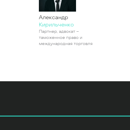
Александр
Кирильченко
Партнер, адвокат –
таможенное право и
международная торговля