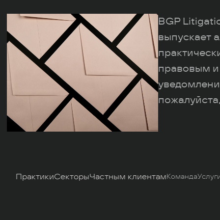
BGP Litigat
выпускает а
практическ
правовым и
уведомлени
пожалуйста,
Практики
Секторы
Частным клиентам
Команда
Услуг