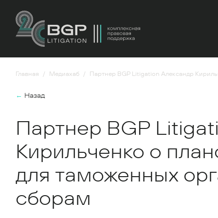
Главная
Медиахаб
Партнер BGP Litigation Александр Кирил
←
Назад
Партнер BGP Litigat
Кирильченко о план
для таможенных орг
сборам