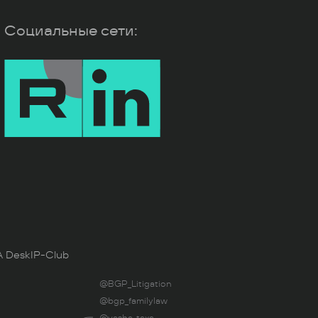
Социальные сети:
 Desk
IP-Club
@BGP_Litigation
@bgp_familylaw
@vasha_taxa