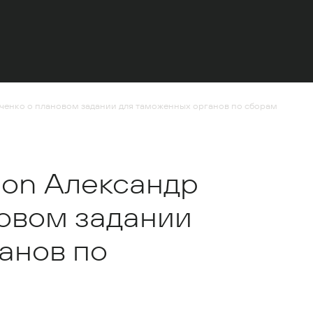
ьченко о плановом задании для таможенных органов по сборам
ion Александр
овом задании
анов по