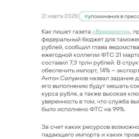
21 марта 2025
|
#
упоминания в прес
Как пишет газета
«Ведомости»
, 
федеральный бюджет для таможенн
рублей, сообщил глава ведомства
ежегодной коллегии ФТС 21 марта.
составил 7,3 трлн рублей. В стр
обеспечить импорт, 14% – экспор
Антон Силуанов назвал задание д
его выполнению будут мешать со
курса рубля, а также высокая кл
уверенность в том, что служба вып
было исполнено ФТС на 99%.
За счет каких ресурсов возможн
падающего импорта и каких прове