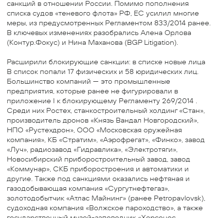
санкций в отношении России. Помимо пополнения
списка судов «теневого флота» РФ, ЕС усилил многие
меры, из предусмотренных Регламентом 833/2014 ранее.
В ключевых изменениях разобрались Алена Орлова
(Контур.Фокус) и Нина Маханова (BGP Litigation).
Расширили блокирующие санкции: в списке новые лица
В список попали 17 физических и 58 юридических лиц.
Большинство компаний — это промышленные
предприятия, которые ранее не фигурировали в
приложение I к блокирующему Регламенту 269/2014 .
Среди них Ростех, станкостроительный холдинг «Стан»,
производитель дронов «Князь Вандал Новгородский»,
НПО «Рустехдрон», ООО «Московская оружейная
компания», КБ «Стратим», «Аэрофрегат», «Финко», завод
«Луч», радиозавод «Гидравлика», «Электротяги»,
Новосибирский приборостроительный завод, завод
«Коммунар», СКБ приборостроения и автоматики и
другие. Также под санкциями оказались нефтяная и
газодобывающая компания «Сургутнефтегаз»,
золотодобытчик «Атлас Майнинг» (ранее Petropavlovsk),
судоходная компания «Волжское пароходство», а также
государственный музей-заповедник «Херсонес