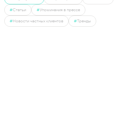
#
Статьи
#
Упоминания в прессе
#
Новости частных клиентов
#
Тренды