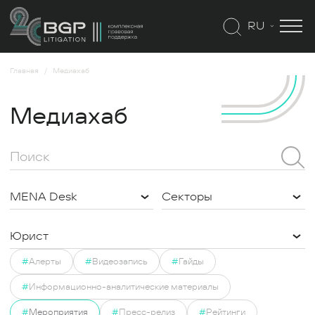
RU
Главная
Медиахаб
Медиахаб
MENA Desk
Секторы
Юрист
#
Алерты
#
Видеозапись
#
Гайды
#
Информационно-аналитические материалы
#
Мероприятия
#
Пресс-релиз
#
Рейтинги